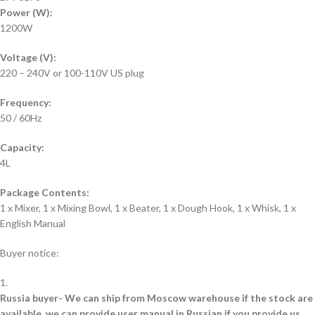
Power (W):
1200W
Voltage (V):
220 – 240V or 100-110V US plug
Frequency:
50 / 60Hz
Capacity:
4L
Package Contents:
1 x Mixer, 1 x Mixing Bowl, 1 x Beater, 1 x Dough Hook, 1 x Whisk, 1 x
English Manual
Buyer notice:
1.
Russia buyer- We can ship from Moscow warehouse if the stock are
available, we can provide user manual in Russian if you provide us