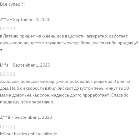
Все супер!!!
J***e
–
September 1, 2020
в Латвию пришел на 6 день. все в целости, аккуратно. работает
очень хорошо, тесто получилось супер. большое спасибо продавцу!
♥️
L***s
–
September 1, 2020
Хороший, большой миксер, уже опробовали, пришел за 3 дня на
дом. На 6 ой скорости взбил бисквит до густой пены минут за 10,
мама довольна как слон, надеюсь долго проработает. Спасибо
продавцу, все оперативно.
Z***B
–
September 1, 2020
Mikser bardzo dobrze miksuje.