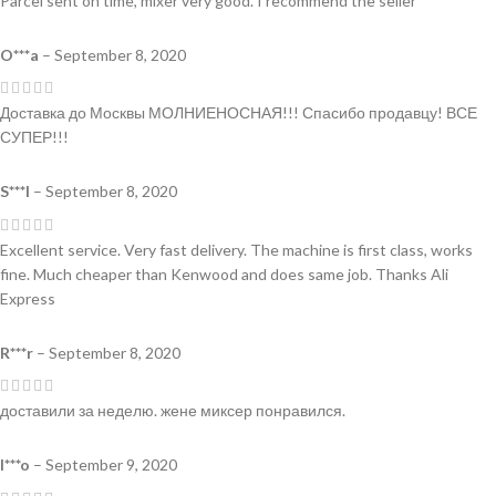
Parcel sent on time, mixer very good. I recommend the seller
O***a
–
September 8, 2020
Доставка до Москвы МОЛНИЕНОСНАЯ!!! Спасибо продавцу! ВСЕ
СУПЕР!!!
S***l
–
September 8, 2020
Excellent service. Very fast delivery. The machine is first class, works
fine. Much cheaper than Kenwood and does same job. Thanks Ali
Express
R***r
–
September 8, 2020
доставили за неделю. жене миксер понравился.
I***o
–
September 9, 2020