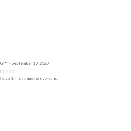
G***
–
September 10, 2020
I love it, I recommend everyone.