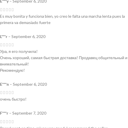
E***y
–
September 6, 2020
Es muy bonita y funciona bien, yo creo le falta una marcha lenta pues la
primera va demasiado fuerte
L***r
–
September 6, 2020
Ура, я его получила!
Очень хороший, самая быстрая доставка! Продавец общительный и
внимательный!
Рекомендую!
E***n
–
September 6, 2020
очень быстро!
F***r
–
September 7, 2020