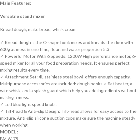
Main Features:
Versatile stand mixer
Knead dough, make bread, whisk cream
✓ Knead dough：the C-shape hook mixes and kneads the flour with
600g at most in one time, flour and water proportion 5:3
✓ Powerful Motor With 6 Speeds: 1200W High performance motor, 6-
speed mixer for all your food preparation needs. It ensures perfect
mixing results every time.
✓ Attachment Set: 4L stainless steel bowl offers enough capacity.
Multipurpose accessories are included: dough hooks, a flat beater, a
wire whisk, and a splash guard which help you add ingredients without
making a mess.
✓ Led blue light speed knob .
✓ Tilt-head & Anti-slip Design: Tilt-head allows for easy access to the
mixture. Anti-slip silicone suction cups make sure the machine steady
when working.
MODEL :
BM-6178