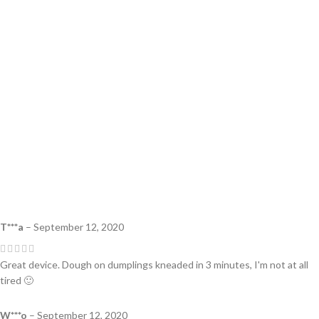
T***a
–
September 12, 2020
Great device. Dough on dumplings kneaded in 3 minutes, I'm not at all
tired 🙂
W***o
–
September 12, 2020