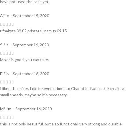
have not used the case yet.
A***e
–
September 15, 2020
užsakyta 09.02 pristate į namus 09.15
S***s
–
September 16, 2020
Mixer is good, you can take.
E***o
–
September 16, 2020
I liked the mixer, I did it several times to Charlotte. But a little creaks at
small speeds, maybe so it's necessary ..
M***m
–
September 16, 2020
this is not only beautiful, but also functional. very strong and durable.