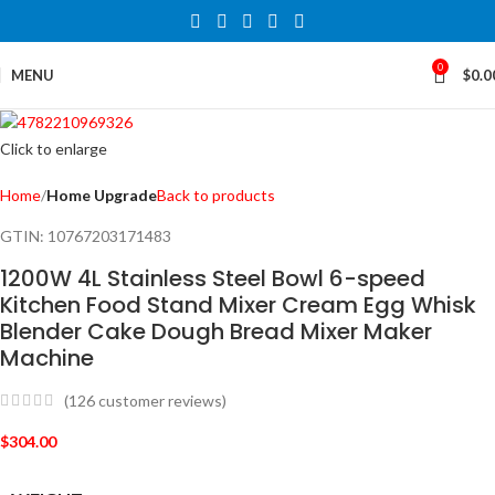
0
MENU
$
0.0
Click to enlarge
Home
Home Upgrade
Back to products
GTIN:
10767203171483
1200W 4L Stainless Steel Bowl 6-speed
Kitchen Food Stand Mixer Cream Egg Whisk
Blender Cake Dough Bread Mixer Maker
Machine
(
126
customer reviews)
$
304.00