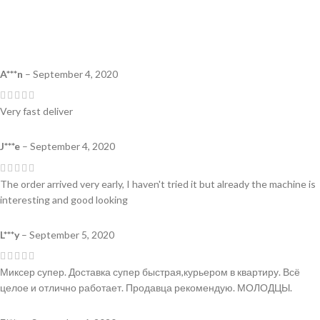
A***n
–
September 4, 2020
Very fast deliver
J***e
–
September 4, 2020
The order arrived very early, I haven't tried it but already the machine is
interesting and good looking
L***y
–
September 5, 2020
Миксер супер. Доставка супер быстрая,курьером в квартиру. Всё
целое и отлично работает. Продавца рекомендую. МОЛОДЦЫ.