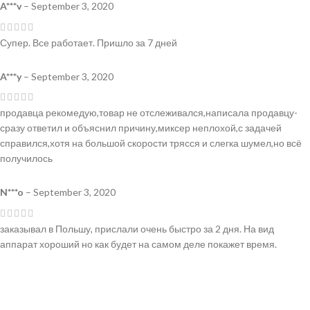
A***v
–
September 3, 2020
Супер. Все работает. Пришло за 7 дней
A***y
–
September 3, 2020
продавца рекомедую,товар не отслеживался,написала продавцу-
сразу ответил и объяснил причину,миксер неплохой,с задачей
справился,хотя на большой скорости трясся и слегка шумел,но всё
получилось
N***o
–
September 3, 2020
заказывал в Польшу, прислали очень быстро за 2 дня. На вид
аппарат хороший но как будет на самом деле покажет время.